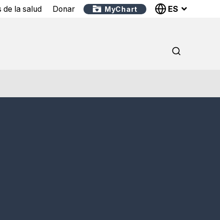
ES
 de la salud
Donar
MyChart