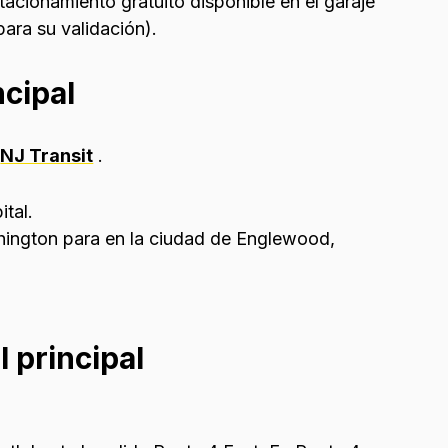
acionamiento gratuito disponible en el garaje
para su validación).
ncipal
n
NJ Transit
.
tal.
hington para en la ciudad de Englewood,
l principal