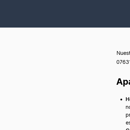
Nuest
0763
Ap
H
n
p
e