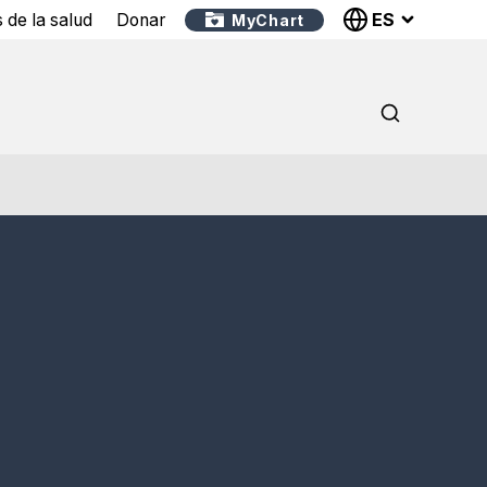
ES
 de la salud
Donar
MyChart