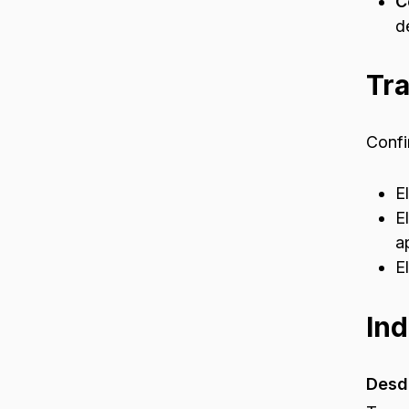
C
d
Tra
Confi
E
E
a
E
Ind
Desd