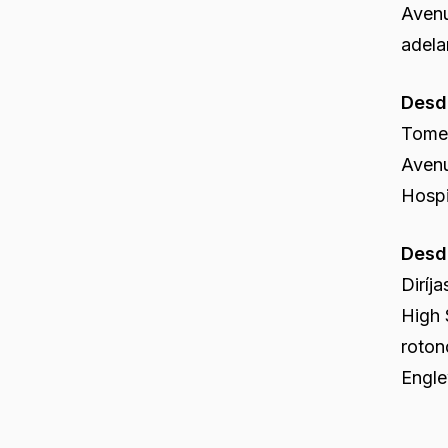
Avenu
adela
Desde
Tome 
Avenu
Hospi
Desd
Diríj
High 
roton
Engle