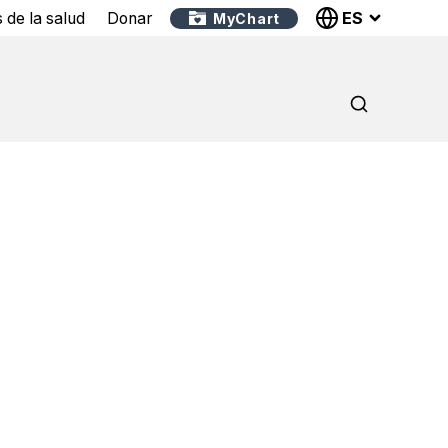
ES
 de la salud
Donar
MyChart