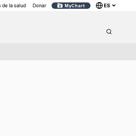
ES
 de la salud
Donar
MyChart