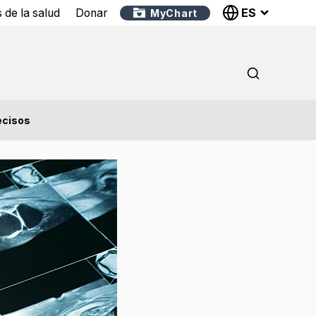
ES
 de la salud
Donar
MyChart
ecisos