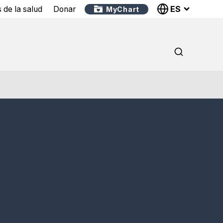
ES
 de la salud
Donar
MyChart