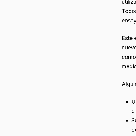
utili
Todos
ensay
Este 
nuevo
como 
medic
Algun
U
c
S
d