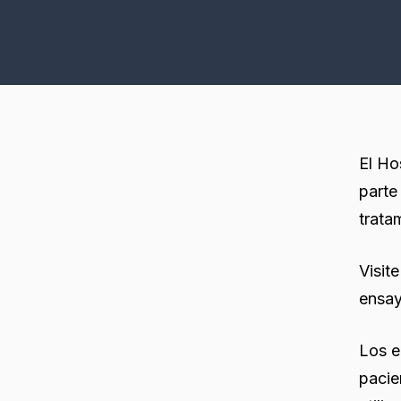
El Ho
parte
trata
Visit
ensay
Los e
pacie