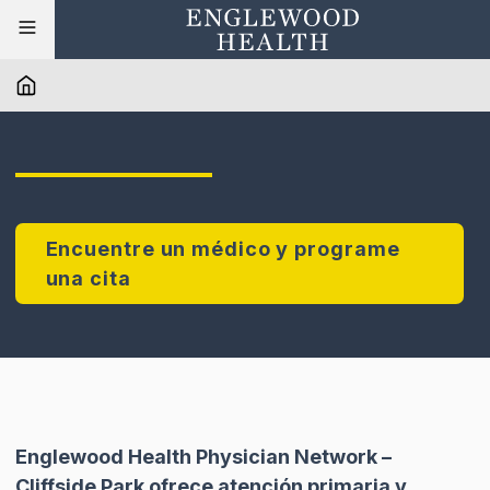
Encuentre un médico y programe
una cita
Englewood Health Physician Network –
Cliffside Park ofrece atención primaria y