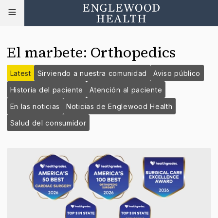
El marbete
:
Orthopedics
Latest
Sirviendo a nuestra comunidad
Aviso público
Historia del paciente
Atención al paciente
En las noticias
Noticias de Englewood Health
Salud del consumidor