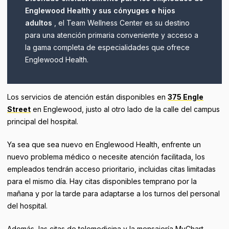
Englewood Health y sus cónyuges e hijos
adultos
, el Team Wellness Center es su destino
para una atención primaria conveniente y acceso a
la gama completa de especialidades que ofrece
Englewood Health.
Los servicios de atención están disponibles en
375 Engle
Street
en Englewood, justo al otro lado de la calle del campus
principal del hospital.
Ya sea que sea nuevo en Englewood Health, enfrente un
nuevo problema médico o necesite atención facilitada, los
empleados tendrán acceso prioritario, incluidas citas limitadas
para el mismo día. Hay citas disponibles temprano por la
mañana y por la tarde para adaptarse a los turnos del personal
del hospital.
Además, las citas de telemedicina y la mensajería MyChart