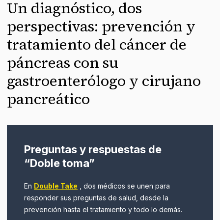
Un diagnóstico, dos
perspectivas: prevención y
tratamiento del cáncer de
páncreas con su
gastroenterólogo y cirujano
pancreático
Preguntas y respuestas de
“Doble toma”
En
Double Take
, dos médicos se unen para
responder sus preguntas de salud, desde la
prevención hasta el tratamiento y todo lo demás.