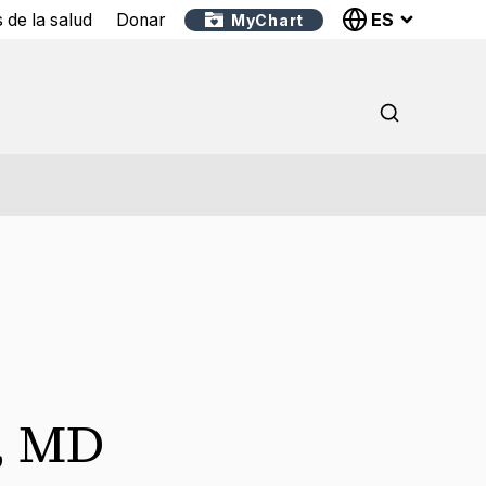
ES
 de la salud
Donar
MyChart
,
MD