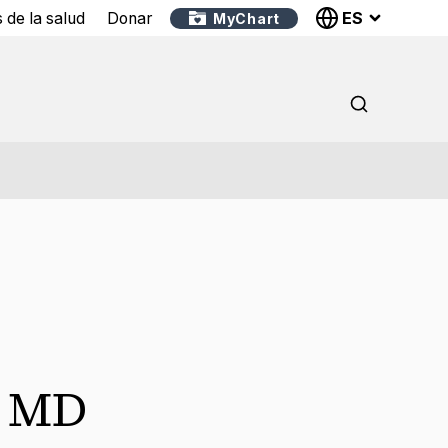
ES
 de la salud
Donar
MyChart
,
MD