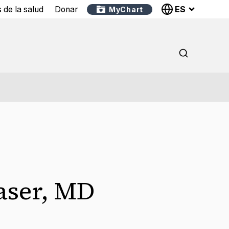
ES
 de la salud
Donar
MyChart
aser
,
MD