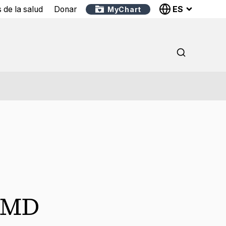
ES
 de la salud
Donar
MyChart
MD