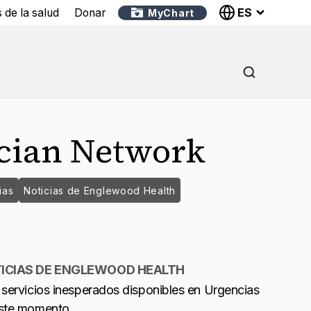
ES
 de la salud
Donar
MyChart
cian Network
ias
Noticias de Englewood Health
ICIAS DE ENGLEWOOD HEALTH
 servicios inesperados disponibles en Urgencias
ste momento