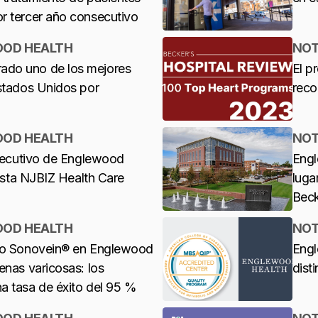
r tercer año consecutivo
OOD HEALTH
NOT
ado uno de los mejores
El p
Estados Unidos por
reco
OOD HEALTH
NOT
ejecutivo de Englewood
Engl
lista NJBIZ Health Care
luga
Beck
OOD HEALTH
NOT
ico Sonovein® en Englewood
Engl
enas varicosas: los
disti
a tasa de éxito del 95 %