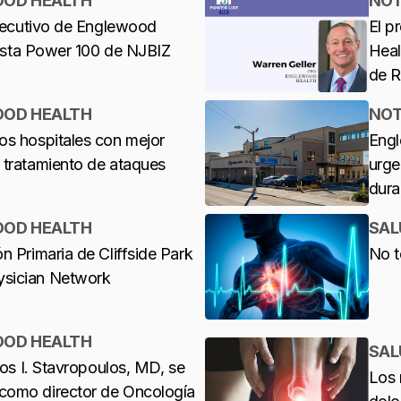
OOD HEALTH
NOT
ejecutivo de Englewood
El p
 lista Power 100 de NJBIZ
Heal
de R
OOD HEALTH
NOT
os hospitales con mejor
Engl
 tratamiento de ataques
urge
dura
OOD HEALTH
SAL
n Primaria de Cliffside Park
No t
ysician Network
OOD HEALTH
SAL
tos I. Stavropoulos, MD, se
Los 
como director de Oncología