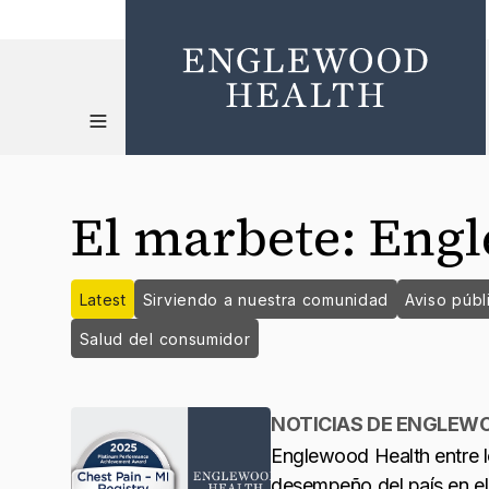
El marbete
:
Engl
Latest
Sirviendo a nuestra comunidad
Aviso públ
Salud del consumidor
NOTICIAS DE ENGLEW
Englewood Health entre l
desempeño del país en el