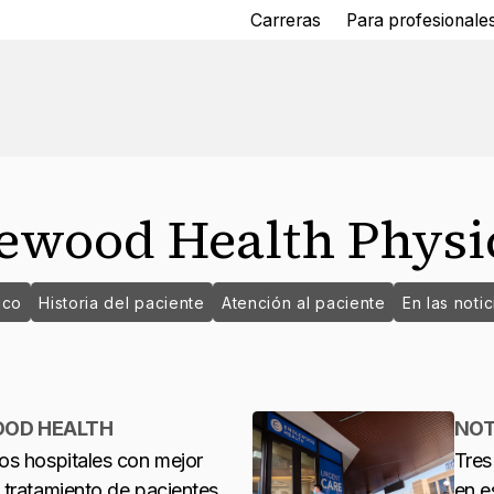
Carreras
Para profesionales
ewood Health Physi
ico
Historia del paciente
Atención al paciente
En las notic
OOD HEALTH
NOT
os hospitales con mejor
Tres
 tratamiento de pacientes
en e